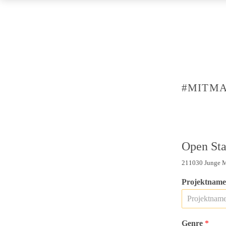
#MITMA
Open Sta
211030 Junge M
Projektnam
Genre
*