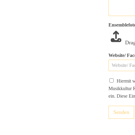
Ensemblefoto
Drag
Website/ Fac
E
Hiermit w
i
Musikkultur 
n
ein. Diese Ei
w
i
l
Senden
l
i
g
u