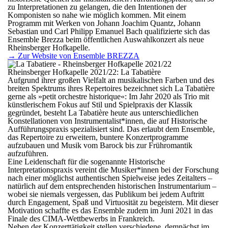
zu Interpretationen zu gelangen, die den Intentionen der
Komponisten so nahe wie möglich kommen. Mit einem
Programm mit Werken von Johann Joachim Quantz, Johann
Sebastian und Carl Philipp Emanuel Bach qualifizierte sich das
Ensemble Brezza beim öffentlichen Auswahlkonzert als neue
Rheinsberger Hofkapelle.
→ Zur Website von Ensemble BREZZA
Rheinsberger Hofkapelle 2021/22: La Tabatière
Aufgrund ihrer großen Vielfalt an musikalischen Farben und des
breiten Spektrums ihres Repertoires bezeichnet sich La Tabatière
gerne als »petit orchestre historique«: Im Jahr 2020 als Trio mit
künstlerischem Fokus auf Stil und Spielpraxis der Klassik
gegründet, besteht La Tabatière heute aus unterschiedlichen
Konstellationen von Instrumentalist*innen, die auf Historische
Aufführungspraxis spezialisiert sind. Das erlaubt dem Ensemble,
das Repertoire zu erweitern, buntere Konzertprogramme
aufzubauen und Musik vom Barock bis zur Frühromantik
aufzuführen.
Eine Leidenschaft für die sogenannte Historische
Interpretationspraxis vereint die Musiker*innen bei der Forschung
nach einer möglichst authentischen Spielweise jedes Zeitalters –
natürlich auf dem entsprechenden historischen Instrumentarium –
wobei sie niemals vergessen, das Publikum bei jedem Auftritt
durch Engagement, Spaß und Virtuosität zu begeistern. Mit dieser
Motivation schaffte es das Ensemble zudem im Juni 2021 in das
Finale des CIMA-Wettbewerbs in Frankreich.
Neben der Konzerttätigkeit stellen verschiedene, demnächst im