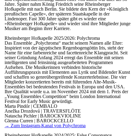
Jahre. Später nahm König Friedrich seine Rheinsberger
Hofkapelle mit nach Berlin. Sie bildete den Kern der »Königlich
preußischen Capelle«, der späteren Staatskapelle in der
Lindenoper. Fast 300 Jahre später gibt es wieder eine
»Rheinsberger Hofkapelle« und wieder sind ihre Mitglieder junge
Musiker am Beginn ihrer Karriere.
Rheinsberger Hofkapelle 2025/2026: Polychroma
Das Ensemble „Polychroma“ macht seinem Namen alle Ehre:
Inspiriert von der ägyptischen Regenbogengöttin Iris, steht der
Name für eine farbenreiche und facettenreiche Klangpracht. Seit
seiner Gründung Anfang 2024 erregt das Ensemble mit seinen
intelligenten und feinsinnig ausgearbeiteten Programmen
Aufsehen. Die Musikerinnen verbinden historische
Aufführungspraxis mit Elementen aus Lyrik und Bildender Kunst
und schaffen so genreübergreifende Konzerterlebnisse. Die vier
Mitglieder konzertierten bereits mit führenden Alte-Musik-
Ensembles bei bedeutenden Festivals in Europa und den USA.
Ihre Qualität wurde u.a. im November 2024 mit dem 1. Preis der
„Young Ensembles Competition“ beim London International
Festival for Early Music gewürdigt.
Marta Pindór | CEMBALO
Anežka Drozdová | TRAVERSFLÖTE
Natascha Pichler | BAROCKVIOLINE
Glenna Curren | BAROCKCELLO
→ Zum Instagram-Kanal von Polychroma
Rheinsberger Hofkapelle 2024/2025: False Consonance