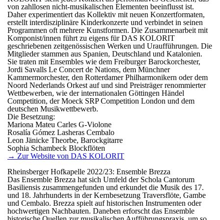
von zahllosen nicht-musikalischen Elementen beeinflusst ist.
Daher experimentiert das Kollektiv mit neuen Konzertformaten,
erstellt interdisziplinäre Kinderkonzerte und verbindet in seinen
Programmen oft mehrere Kunstformen. Die Zusammenarbeit mit
Komponist/innen führt zu eigens für DAS KOLORIT
geschriebenen zeitgenössischen Werken und Uraufführungen. Die
Mitglieder stammen aus Spanien, Deutschland und Katalonien.
Sie traten mit Ensembles wie dem Freiburger Barockorchester,
Jordi Savalls Le Concert de Nations, dem Münchner
Kammermorchester, den Rotterdamer Philharmonikern oder dem
Noord Nederlands Orkest auf und sind Preisträger renommierter
Wettbewerben, wie der internationalen Göttingen Händel
Competition, der Moeck SRP Competition London und dem
deutschen Musikwettbewerb.
Die Besetzung:
Mariona Mateu Carles G-Violone
Rosalía Gómez Lasheras Cembalo
Leon Jänicke Theorbe, Barockgitarre
Sophia Schambeck Blockflöten
→ Zur Website von DAS KOLORIT
Rheinsberger Hofkapelle 2022/23: Ensemble Brezza
Das Ensemble Brezza hat sich Umfeld der Schola Cantorum
Basiliensis zusammengefunden und erkundet die Musik des 17.
und 18. Jahrhunderts in der Kernbesetzung Traversflöte, Gambe
und Cembalo. Brezza spielt auf historischen Instrumenten oder
hochwertigen Nachbauten. Daneben erforscht das Ensemble
historische Quellen zur musikalischen Aufführungspraxis, um so