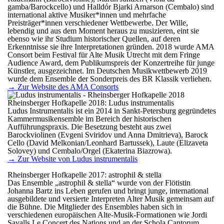
gamba/Barockcello) und Halldór Bjarki Arnarson (Cembalo) sind
international aktive Musiker*innen und mehrfache
Preisträger*innen verschiedener Wettbewerbe. Der Wille,
lebendig und aus dem Moment heraus zu musizieren, eint sie
ebenso wie ihr Studium historischer Quellen, auf deren
Erkenntnisse sie ihre Interpretationen gründen. 2018 wurde AMA
Consort beim Festival für Alte Musik Utrecht mit dem Fringe
Audience Award, dem Publikumspreis der Konzertreihe für junge
Künstler, ausgezeichnet. Im Deutschen Musikwettbewerb 2019
wurde dem Ensemble der Sonderpreis des BR Klassik verliehen.
→ Zur Website des AMA Consorts
Rheinsberger Hofkapelle 2018: Ludus instrumentalis
Ludus Instrumentalis ist ein 2014 in Sankt-Petersburg gegründetes
Kammermusikensemble im Bereich der historischen
Aufführungspraxis. Die Besetzung besteht aus zwei
Barockviolinen (Evgeni Sviridov und Anna Dmitrieva), Barock
Cello (David Melkonian/Leonhard Bartussek), Laute (Elizaveta
Solovey) und Cembalo/Orgel (Ekaterina Biazrowa).
→ Zur Website von Ludus instrumentalis
Rheinsberger Hofkapelle 2017: astrophil & stella
Das Ensemble „astrophil & stella“ wurde von der Flötistin
Johanna Bartz ins Leben gerufen und bringt junge, international
ausgebildete und versierte Interpreten Alter Musik gemeinsam auf
die Bühne. Die Mitglieder des Ensembles haben sich in
verschiedenen europäischen Alte-Musik-Formationen wie Jordi
Savalls Le Concert des Nations und an der Schola Cantorum