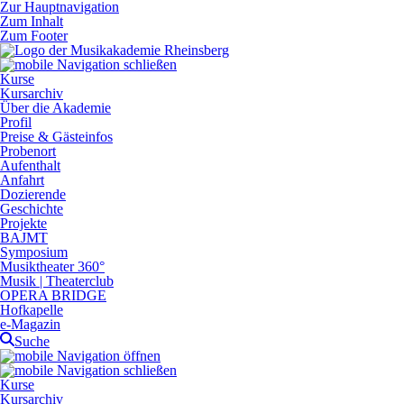
Zur Hauptnavigation
Zum Inhalt
Zum Footer
Kurse
Kursarchiv
Über die Akademie
Profil
Preise & Gästeinfos
Probenort
Aufenthalt
Anfahrt
Dozierende
Geschichte
Projekte
BAJMT
Symposium
Musiktheater 360°
Musik | Theaterclub
OPERA BRIDGE
Hofkapelle
e-Magazin
Suche
Kurse
Kursarchiv