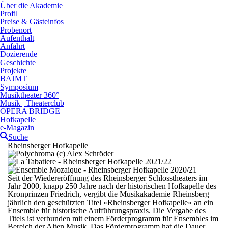
Über die Akademie
Profil
Preise & Gästeinfos
Probenort
Aufenthalt
Anfahrt
Dozierende
Geschichte
Projekte
BAJMT
Symposium
Musiktheater 360°
Musik | Theaterclub
OPERA BRIDGE
Hofkapelle
e-Magazin
Suche
Rheinsberger Hofkapelle
Seit der Wiedereröffnung des Rheinsberger Schlosstheaters im
Jahr 2000, knapp 250 Jahre nach der historischen Hofkapelle des
Kronprinzen Friedrich, vergibt die Musikakademie Rheinsberg
jährlich den geschützten Titel »Rheinsberger Hofkapelle« an ein
Ensemble für historische Aufführungspraxis. Die Vergabe des
Titels ist verbunden mit einem Förderprogramm für Ensembles im
Bereich der Alten Musik. Das Förderprogramm hat die Dauer