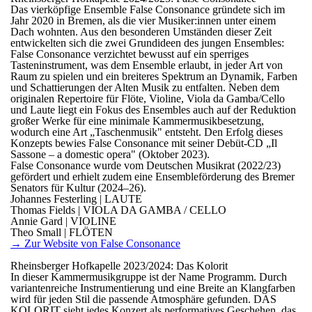
Das vierköpfige Ensemble False Consonance gründete sich im
Jahr 2020 in Bremen, als die vier Musiker:innen unter einem
Dach wohnten. Aus den besonderen Umständen dieser Zeit
entwickelten sich die zwei Grundideen des jungen Ensembles:
False Consonance verzichtet bewusst auf ein sperriges
Tasteninstrument, was dem Ensemble erlaubt, in jeder Art von
Raum zu spielen und ein breiteres Spektrum an Dynamik, Farben
und Schattierungen der Alten Musik zu entfalten. Neben dem
originalen Repertoire für Flöte, Violine, Viola da Gamba/Cello
und Laute liegt ein Fokus des Ensembles auch auf der Reduktion
großer Werke für eine minimale Kammermusikbesetzung,
wodurch eine Art „Taschenmusik" entsteht. Den Erfolg dieses
Konzepts bewies False Consonance mit seiner Debüt-CD „Il
Sassone – a domestic opera" (Oktober 2023).
False Consonance wurde vom Deutschen Musikrat (2022/23)
gefördert und erhielt zudem eine Ensembleförderung des Bremer
Senators für Kultur (2024–26).
Johannes Festerling | LAUTE
Thomas Fields | VIOLA DA GAMBA / CELLO
Annie Gard | VIOLINE
Theo Small | FLÖTEN
→ Zur Website von False Consonance
Rheinsberger Hofkapelle 2023/2024: Das Kolorit
In dieser Kammermusikgruppe ist der Name Programm. Durch
variantenreiche Instrumentierung und eine Breite an Klangfarben
wird für jeden Stil die passende Atmosphäre gefunden. DAS
KOLORIT sieht jedes Konzert als performatives Geschehen, das