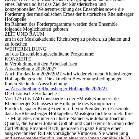
eines Jahres und hat das Ziel der künstlerischen und
konzeptionellen Weiterentwicklung des Ensembles sowie die
Förderung des musikalischen Erbes der historischen Rheinsberger
Hofkapelle.
Im Rahmen des Förderprogramms werden dem Ensemble
folgende Möglichkeiten geboten
ZEIT UND RAUM
um in der Musikakademie Rheinsberg zu proben, zu planen und
zu forschen
WEITERBILDUNG
auf das Ensemble zugeschnittene Programme:
KONZERTE
in Verbindung mit den Arbeitsphasen
Ausschreibung 2026/2027
Auch für das Jahr 2026/2027 wird wieder ein neue Rheinsberger
Hofkapelle gesucht. Die aktuellen Bewerbungsbedingungen
finden Sie in der Ausschreibung.
→ Ausschreibung Rheinsberger Hofkapelle 2026/27
Die historische Hofkapelle
Von 1736 bis 1740 musizierte in der »Musik-Kammer« des
Rheinsberger Schlosses die Hofkapelle des Kronprinzen
Friedrich, später König Friedrich II. von Preußen, ein Ensemble,
das als »Rheinsberger Hofkapelle« Musikgeschichte schrieb. Ihre
17 Mitglieder, darunter so illustre Namen wie Johann Joachim
Quantz, die Brüder Johann Gottlob und Carl Heinrich Graun oder
Carl Philipp Emanuel Bach, genossen in ganz Europa einen
ausgezeichneten Ruf als vorzügliche Virtuosen. Sie waren jung
und experimentierfreudig, kaum einer von ihnen war älter als 30