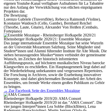
eigenen Youtube-Kanal verfügbare Aufnahmen für La Tabatière
nur den Anfang der Verwirklichung von etlichen einprägsamen
Projekten dar.
Die Besetzung:
Lorenzo Gabriele (Traversflöte), Rebecca Raimondi (Violine),
Konstanze Waidosch (Cello, Gambe), Bernhard Reichel
(Theorbe, Laute, Gitarre), Alexander Von Heißen (Cembalo,
Fortepiano)
Rheinsberger Hofkapelle 2020/21: Ensemble Mozaïque
Das junge internationale Ensemble Mozaïque hat seine Wurzeln
an der Universität Mozarteum Salzburg. Seine Mitglieder sind
Student*innen und Alumni führender Institute für Alte Musik. Die
sieben herausragenden Musiker*innen verbindet der gemeinsame
Wunsch, im Zeichen der historisch informierten
Aufführungspraxis, auf höchstem musikalischen Niveau barocke
Klangwelten zu erschließen. Ein Hauptaugenmerk liegt dabei auf
der Wiederbelebung unbekannten und vergessenen Repertoires.
Die Forschung in Archiven, sowie die Erarbeitung innovativer
Konzepte, sind dabei gleichermaßen Bestandteil der Arbeit des
Ensembles, um fremde Werke einem großen Publikum zu Gehör
zu bringen.
→ Zur Facebook Seite des Ensembles Mozaïque
Rheinsberger Hofkapelle 2019/20: AMA Consort
Rheinsberger Hofkapelle 2019/20 ist das "AMA Consort". Die
vier jungen Interpret*innen Lea Sobbe (Blockflöten), Lena
Rademann (Barockvioline), Martin Jantzen (Viola da