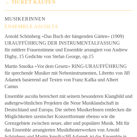
→ TICKET KAUFEN
MUSIKERINNEN
ENSEMBLE ASCOLTA
Arnold Schönberg »Das Buch der hängenden Gärten« (1909)
URAUFFÜHRUNG DER INSTRUMENTALFASSUNG
für mittlere Frauenstimme und Ensemble arrangiert von Andrew
Digby, 15 Gedichte von Stefan George, op.15
Martin Smolka »Vor dem Gesetz« RING-URAUFFÜHRUNG
für sprechende Musiker mit Nebeninstrumenten, Libretto von Jiří
Adamek basierend auf Texten von Franz Kafka und Albert
Camus
Ensemble ascolta bereichert mit seinem besonderen Klangbild und
außergewöhnlichen Projekten die Neue Musiklandschaft in
Deutschland und Europa. Die sieben MusikerInnen entdecken die
Möglichkeiten szenischer Konzertformate ebenso wie die
Grenzgebiete zwischen neuer, alter und populärer Musik. Mit für
das Ensemble arrangierten Musiktheaterwerken von Arnold
Schönberg und Martin Smolka/Jiří Adamek ist das Ensemble in