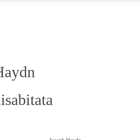
Haydn
isabitata
Joseph Haydn