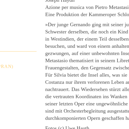
Azione per musica von Pietro Metastas
Eine Produktion der Kammeroper Schlo
»Der junge Gernando ging mit seiner j
Schwester derselben, die noch ein Kind
in Westindien, der einem Teil desselbe
besuchen, und ward von einem anhalten
gezwungen, auf einer unbewohnten Inse
Metastasio thematisiert in seinem Libret
PRAN)
Frauengestalten, den Gegensatz zwische
Für Silvia bietet die Insel alles, was si
Costanza nur ihrem verlorenen Leben a
nachtrauert. Das Wiedersehen stürzt all
die vertrauten Koordinaten ins Wanken 
seiner letzten Oper eine ungewöhnliche
sind mit Orchesterbegleitung ausgestatte
)
durchkomponierten Opern geschaffen ha
Fotos (c) Uwe Hauth