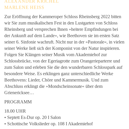
ALEXANDER KRICHEL
MARLENE HEISS
Zur Eröffnung der Kammeroper Schloss Rheinsberg 2022 bitten
wir Sie zum musikalischen Fest in den Lustgarten von Schloss
Rheinsberg und versprechen Ihnen »heitere Empfindungen bei
der Ankunft auf dem Lande«, wie Beethoven sie im ersten Satz
seiner 6. Sinfonie wachruft. Nicht nur in der »Pastorale«, in vielen
seiner Werke ließ sich der Komponist von der Natur inspirieren.
Folgen Sie Klängen seiner Musik vom Akademiehof zur
Schlossbrücke, von der Egeriagrotte zum Orangerieparterre und
zum Salon und erleben Sie die den wunderbaren Schlosspark auf
besondere Weise. Es erklingen ganz unterschiedliche Werke
Beethovens: Lieder, Chöre und Kammermusik. Und zum
Abschluss erklingt die »Mondscheinsonate« über dem
Grienericksee…
PROGRAMM
18.00 UHR
• Septett Es-Dur op. 20 I Salon
• Schottische Volkslieder op. 108 I Akademiehof