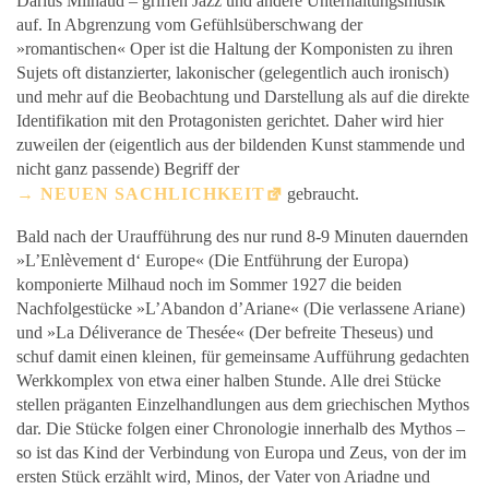
Darius Milhaud – griffen Jazz und andere Unterhaltungsmusik
auf. In Abgrenzung vom Gefühlsüberschwang der
»romantischen« Oper ist die Haltung der Komponisten zu ihren
Sujets oft distanzierter, lakonischer (gelegentlich auch ironisch)
und mehr auf die Beobachtung und Darstellung als auf die direkte
Identifikation mit den Protagonisten gerichtet. Daher wird hier
zuweilen der (eigentlich aus der bildenden Kunst stammende und
nicht ganz passende) Begriff der
NEUEN SACHLICHKEIT
gebraucht.
Bald nach der Uraufführung des nur rund 8-9 Minuten dauernden
»L’Enlèvement d‘ Europe« (Die Entführung der Europa)
komponierte Milhaud noch im Sommer 1927 die beiden
Nachfolgestücke »L’Abandon d’Ariane« (Die verlassene Ariane)
und »La Déliverance de Thesée« (Der befreite Theseus) und
schuf damit einen kleinen, für gemeinsame Aufführung gedachten
Werkkomplex von etwa einer halben Stunde. Alle drei Stücke
stellen präganten Einzelhandlungen aus dem griechischen Mythos
dar. Die Stücke folgen einer Chronologie innerhalb des Mythos –
so ist das Kind der Verbindung von Europa und Zeus, von der im
ersten Stück erzählt wird, Minos, der Vater von Ariadne und