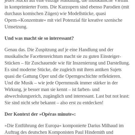
jedes Stücks auf eine einzige Handlung, die musikalische Vielfalt
in komprimierter Form. Die Kurzopern sind ebenso Parodien (mit
durchaus komischen Zügen) wie Modellstücke, quasi
Opern-»Konzentrate« mit viel Potenzial für kreative szenische
Umsetzung.
Und was macht sie so interessant?
Genau das. Die Zuspitzung auf je eine Handlung und der
musikalische Facettenreichtum macht sie zu guten Einsteiger-
Stücken – für Zuschauende wie für Inszenierung und Darstellung.
Es sind moderne Stücke, die zugleich mit ihren antiken Sujets
quasi die Gattung Oper und die Operngeschichte reflektieren.
Und die Musik – wie jede Opernmusik immer stärker in der
Wirkung, je besser man sie kennt – ist farben- und
abwechslungsreich, zugänglich und interessant. Last but not least:
Sie sind nicht sehr bekannt – also erst zu entdecken!
Der Kontext der »Opéras minute«:
»Die Entführung der Europa« komponierte Darius Milhaud im
Auftrag des deutschen Komponisten Paul Hindemith und