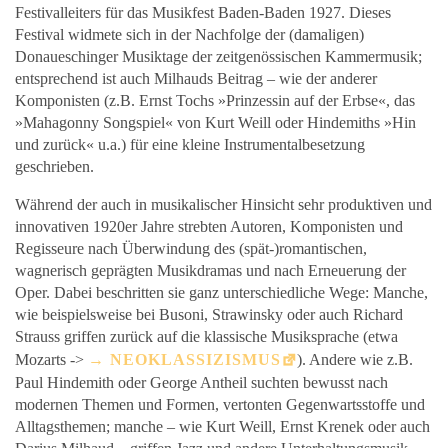
Festivalleiters für das Musikfest Baden-Baden 1927. Dieses
Festival widmete sich in der Nachfolge der (damaligen)
Donaueschinger Musiktage der zeitgenössischen Kammermusik;
entsprechend ist auch Milhauds Beitrag – wie der anderer
Komponisten (z.B. Ernst Tochs »Prinzessin auf der Erbse«, das
»Mahagonny Songspiel« von Kurt Weill oder Hindemiths »Hin
und zurück« u.a.) für eine kleine Instrumentalbesetzung
geschrieben.
Während der auch in musikalischer Hinsicht sehr produktiven und
innovativen 1920er Jahre strebten Autoren, Komponisten und
Regisseure nach Überwindung des (spät-)romantischen,
wagnerisch geprägten Musikdramas und nach Erneuerung der
Oper. Dabei beschritten sie ganz unterschiedliche Wege: Manche,
wie beispielsweise bei Busoni, Strawinsky oder auch Richard
Strauss griffen zurück auf die klassische Musiksprache (etwa
Mozarts ->
NEOKLASSIZISMUS
). Andere wie z.B.
Paul Hindemith oder George Antheil suchten bewusst nach
modernen Themen und Formen, vertonten Gegenwartsstoffe und
Alltagsthemen; manche – wie Kurt Weill, Ernst Krenek oder auch