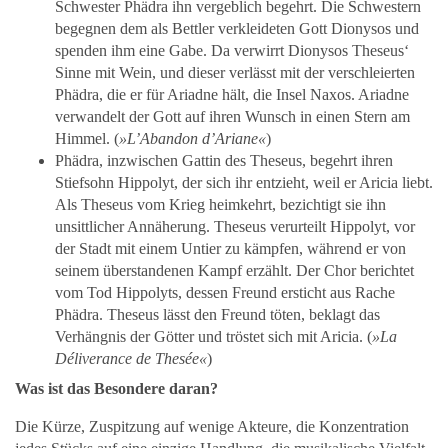
Schwester Phädra ihn vergeblich begehrt. Die Schwestern
begegnen dem als Bettler verkleideten Gott Dionysos und
spenden ihm eine Gabe. Da verwirrt Dionysos Theseus‘
Sinne mit Wein, und dieser verlässt mit der verschleierten
Phädra, die er für Ariadne hält, die Insel Naxos. Ariadne
verwandelt der Gott auf ihren Wunsch in einen Stern am
Himmel. (
»L’Abandon d’Ariane«
)
Phädra, inzwischen Gattin des Theseus, begehrt ihren
Stiefsohn Hippolyt, der sich ihr entzieht, weil er Aricia liebt.
Als Theseus vom Krieg heimkehrt, bezichtigt sie ihn
unsittlicher Annäherung. Theseus verurteilt Hippolyt, vor
der Stadt mit einem Untier zu kämpfen, während er von
seinem überstandenen Kampf erzählt. Der Chor berichtet
vom Tod Hippolyts, dessen Freund ersticht aus Rache
Phädra. Theseus lässt den Freund töten, beklagt das
Verhängnis der Götter und tröstet sich mit Aricia. (
»La
Déliverance de Thesée«
)
Was ist das Besondere daran?
Die Kürze, Zuspitzung auf wenige Akteure, die Konzentration