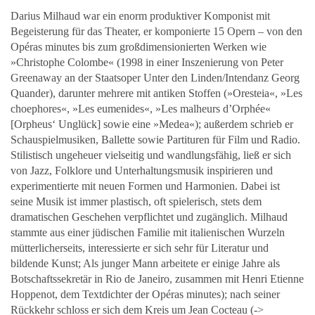
Darius Milhaud war ein enorm produktiver Komponist mit
Begeisterung für das Theater, er komponierte 15 Opern – von den
Opéras minutes bis zum großdimensionierten Werken wie
»Christophe Colombe« (1998 in einer Inszenierung von Peter
Greenaway an der Staatsoper Unter den Linden/Intendanz Georg
Quander), darunter mehrere mit antiken Stoffen (»Oresteia«, »Les
choephores«, »Les eumenides«, »Les malheurs d’Orphée«
[Orpheus‘ Unglück] sowie eine »Medea«); außerdem schrieb er
Schauspielmusiken, Ballette sowie Partituren für Film und Radio.
Stilistisch ungeheuer vielseitig und wandlungsfähig, ließ er sich
von Jazz, Folklore und Unterhaltungsmusik inspirieren und
experimentierte mit neuen Formen und Harmonien. Dabei ist
seine Musik ist immer plastisch, oft spielerisch, stets dem
dramatischen Geschehen verpflichtet und zugänglich. Milhaud
stammte aus einer jüdischen Familie mit italienischen Wurzeln
mütterlicherseits, interessierte er sich sehr für Literatur und
bildende Kunst; Als junger Mann arbeitete er einige Jahre als
Botschaftssekretär in Rio de Janeiro, zusammen mit Henri Etienne
Hoppenot, dem Textdichter der Opéras minutes); nach seiner
Rückkehr schloss er sich dem Kreis um Jean Cocteau (->